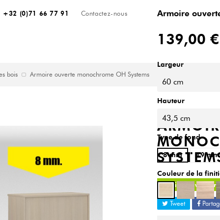
Armoire ouver
+32 (0)71 66 77 91
Contactez-nous
139,00 €
Largeur
s bois
Armoire ouverte monochrome OH Systems
60 cm
Hauteur
43,5 cm
ARMOIR
MONOC
Type de fond
SYSTEM
8 mm
19 mm
Couleur de la fini
Délais de livraison
Tweet
Partag