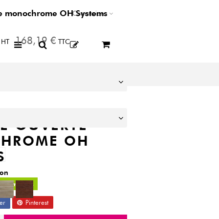
te monochrome OH Systems
Connexion
168,19 €
HT
TTC
E OUVERTE
HROME OH
S
tion
 3 semaines
er
Pinterest