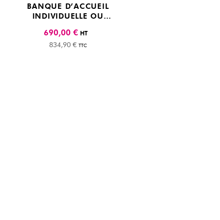
BANQUE D’ACCUEIL
INDIVIDUELLE OU
DOUBLE
690,00 €
HT
PROFESSIONNELLE
834,90 €
TTC