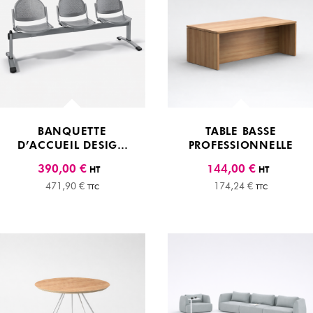
BANQUETTE
TABLE BASSE
D’ACCUEIL DESIGN
PROFESSIONNELLE
EN MÉTAL PERFORÉ
390,00 €
144,00 €
HT
HT
471,90 €
174,24 €
TTC
TTC