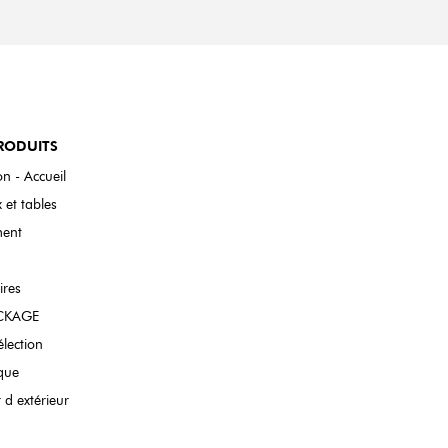
RODUITS
n - Accueil
 et tables
ent
ires
CKAGE
élection
que
 d extérieur