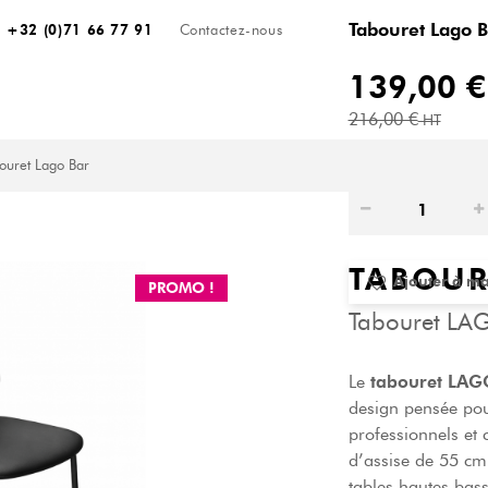
Tabouret Lago B
+32 (0)71 66 77 91
Contactez-nous
139,00 €
216,00 €
HT
ouret Lago Bar
TABOUR
Ajouter à ma 
PROMO !
Tabouret LA
Le
tabouret LAG
design pensée pou
professionnels et
d’assise de 55 cm,
tables hautes bas