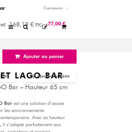
ar
Connexion
-77,00 €
168,19 €
HT
TTC
Ajouter au panier
ET LAGO BAR
liste
Ajouter au devis
GO Bar – Hauteur 65 cm
O Bar
est une solution d’assise
r les environnements
 contemporains. Avec sa hauteur
 il s’adapte parfaitement aux
ses, comptoirs et espaces